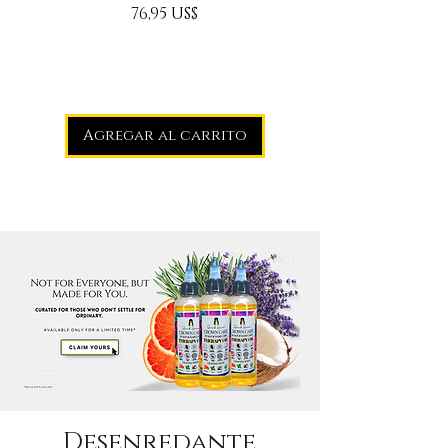
Precio
76,95 US$
Agregar al carrito
Desenredante