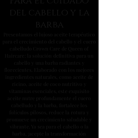
Para el cuidado
del cabello y la
barba
Presentamos el lujoso aceite terapéutico
para el crecimiento del cabello y el cuero
cabelludo Crown Care de Queen of
Haircare: la solución definitiva para un
cabello y una barba radiantes y
florecientes. Elaborado con los mejores
ingredientes naturales, como aceite de
ricino, aceite de coco nutritivo y
vitaminas esenciales, este exquisito
aceite nutre profundamente el cuero
cabelludo y la barba, fortalece los
folículos pilosos, reduce la rotura y
promueve un crecimiento saludable y
vibrante. Ya sea para el cabello o la
barba, ¡acepte la transformación