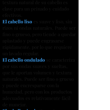
textura natural de su cabello es
clave para un peinado y cuidado
efectivos.
El cabello liso
es suave y liso, sin
rizos ni ondas naturales. Puede ser
fino o grueso, pero tiende a quedar
aplastado y puede engrasarse
rápidamente, por lo que requiere
un lavado regular.
El cabello ondulado
se caracteriza
por sus ondas suaves y sueltas,
que le aportan volumen y textura
naturales. Puede ser fino o grueso
y puede encresparse con la
humedad, pero con los productos
adecuados es relativamente fácil
de manejar.