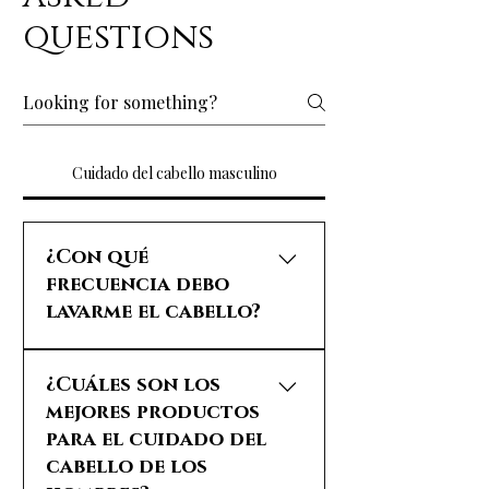
questions
Cuidado del cabello masculino
¿Con qué
frecuencia debo
lavarme el cabello?
La frecuencia del lavado
¿Cuáles son los
del cabello depende del
mejores productos
tipo de cabello y de tus
para el cuidado del
preferencias
personales:Cabello graso
cabello de los