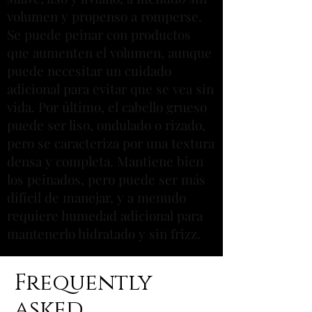
volumen y propenso a romperse.
Se puede peinar con productos
que aumenten el volumen, aunque
puede necesitar un cuidado
adicional para evitar que se vea sin
vida. Por último, el cabello grueso
puede ser liso, ondulado o rizado,
pero se caracteriza por una textura
densa y completa. Mantiene bien
los peinados, pero puede ser más
difícil de manejar, y a menudo
requiere humedad adicional para
mantenerlo hidratado y sin frizz.
Frequently
asked