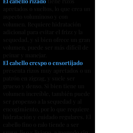
El cabello rizado
tiene rizos
apretados o sueltos, lo que crea un
aspecto voluminoso y con
volumen. Requiere hidratación
adicional para evitar el frizz y la
sequedad, y si bien ofrece un gran
volumen, puede ser más difícil de
peinar y manejar.
El cabello crespo o ensortijado
presenta rizos muy apretados o un
patrón en zigzag, y suele ser
grueso y denso. Si bien tiene un
volumen increíble, también puede
ser propenso a la sequedad y al
encogimiento, por lo que requiere
hidratación y cuidado regulares. El
cabello fino o ralo tiende a ser
suave, liso y liviano, a menudo sin