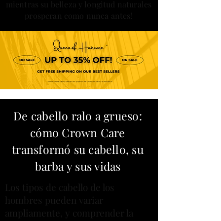
mientras su belleza y longitud naturales
prosperan como nunca antes!
De cabello ralo a grueso:
cómo Crown Care
transformó su cabello, su
barba y sus vidas
Los tipos de cabello de los
hombres pueden variar
ampliamente, y comprender la