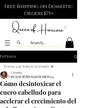
Free Shipping on Domestic
Orders $75+
Entrada
Todas las publicaciones
J. Marks
Todas las publicaciones
27 oct 2025
5 min de lectura
Cómo desintoxicar el
beard
cuero cabelludo para
acelerar el crecimiento del