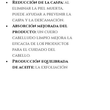
Reducción de la caspa:
 al 
eliminar la piel muerta, 
puede ayudar a prevenir la 
caspa y la descamación.
Absorción mejorada del 
producto:
 un cuero 
cabelludo limpio mejora la 
eficacia de los productos 
para el cuidado del 
cabello.
Producción equilibrada 
de aceite:
 la exfoliación 
ayuda a regular la grasa 
del cuero cabelludo, lo 
que beneficia a quienes 
tienen cabello graso.
Rutina semanal 