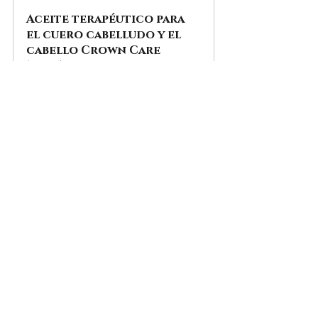
Aceite terapéutico para 
el cuero cabelludo y el 
cabello Crown Care
$39.99
$26.99
Comprar ahora
Abraza tu viaje hacia 
un cabello saludable
Regenerar las zonas calvas 
con aceites herbales es una 
alternativa eficaz a los 
tratamientos químicos. Al 
incorporar estos aceites 
naturales a tu rutina de 
cuidado capilar, como el 